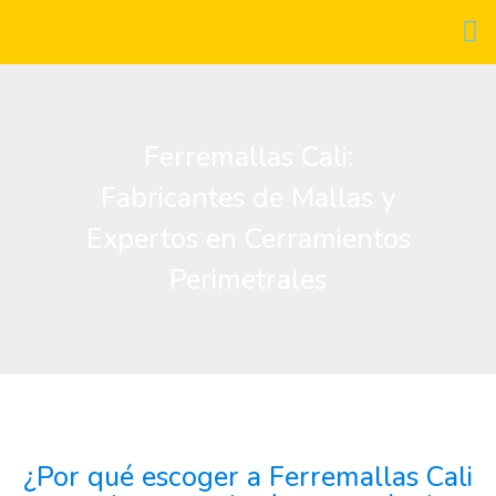
CLIEN
Ferremallas Cali:
Fabricantes de Mallas y
Expertos en Cerramientos
Perimetrales
¿Por qué escoger a Ferremallas Cali